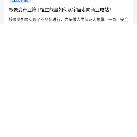
核聚变产业篇 | 恒星能量如何从宇宙走向商业电站？
核聚变如果实现了业务化进行，力争做人类保证大总量、一直、安全
的洁净再生资源。
2026/1/13
沈氏节能
秒级合成二氯甲基锂：连续流技术实现-30℃安全高效制备
连续不断流枝术的用，为一类敏感度、高危行为影响打造了新的解決
策划方案。
2026/2/4
以韧性，致新程
2026/2/10
沈氏节能:校企协同创新结硕果：杭州微控携手北航荣获教育部科研成果一等奖
2026/1/24
高效、可放大的酰胺合成：通过贝叶斯优化实现连续流中甲酯的直接氨解
2026/1/20